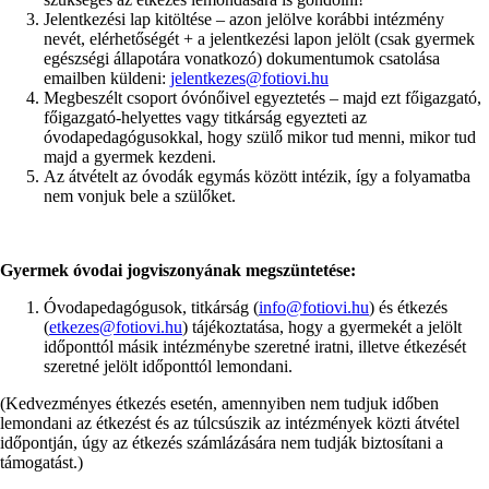
Jelentkezési lap kitöltése – azon jelölve korábbi intézmény
nevét, elérhetőségét + a jelentkezési lapon jelölt (csak gyermek
egészségi állapotára vonatkozó) dokumentumok csatolása
emailben küldeni:
jelentkezes@fotiovi.hu
Megbeszélt csoport óvónőivel egyeztetés – majd ezt főigazgató,
főigazgató-helyettes vagy titkárság egyezteti az
óvodapedagógusokkal, hogy szülő mikor tud menni, mikor tud
majd a gyermek kezdeni.
Az átvételt az óvodák egymás között intézik, így a folyamatba
nem vonjuk bele a szülőket.
Gyermek óvodai jogviszonyának megszüntetése:
Óvodapedagógusok, titkárság (
info@fotiovi.hu
) és étkezés
(
etkezes@fotiovi.hu
) tájékoztatása, hogy a gyermekét a jelölt
időponttól másik intézménybe szeretné iratni, illetve étkezését
szeretné jelölt időponttól lemondani.
(Kedvezményes étkezés esetén, amennyiben nem tudjuk időben
lemondani az étkezést és az túlcsúszik az intézmények közti átvétel
időpontján, úgy az étkezés számlázására nem tudják biztosítani a
támogatást.)