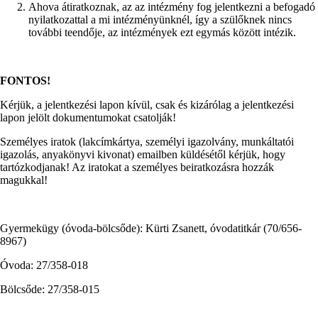
Ahova átiratkoznak, az az intézmény fog jelentkezni a befogadó
nyilatkozattal a mi intézményünknél, így a szülőknek nincs
további teendője, az intézmények ezt egymás között intézik.
FONTOS!
Kérjük, a jelentkezési lapon kívül, csak és kizárólag a jelentkezési
lapon jelölt dokumentumokat csatolják!
Személyes iratok (lakcímkártya, személyi igazolvány, munkáltatói
igazolás, anyakönyvi kivonat) emailben küldésétől kérjük, hogy
tartózkodjanak! Az iratokat a személyes beiratkozásra hozzák
magukkal!
Gyermekügy (óvoda-bölcsőde): Kürti Zsanett, óvodatitkár (70/656-
8967)
Óvoda: 27/358-018
Bölcsőde: 27/358-015