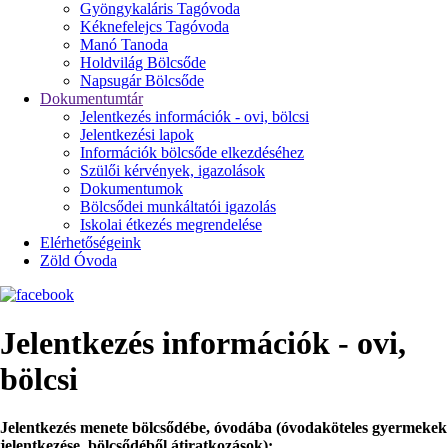
Gyöngykaláris Tagóvoda
Kéknefelejcs Tagóvoda
Manó Tanoda
Holdvilág Bölcsőde
Napsugár Bölcsőde
Dokumentumtár
Jelentkezés információk - ovi, bölcsi
Jelentkezési lapok
Információk bölcsőde elkezdéséhez
Szülői kérvények, igazolások
Dokumentumok
Bölcsődei munkáltatói igazolás
Iskolai étkezés megrendelése
Elérhetőségeink
Zöld Óvoda
Jelentkezés információk - ovi,
bölcsi
Jelentkezés menete bölcsődébe, óvodába (óvodaköteles gyermekek
jelentkezése, bölcsődéből átiratkozások):