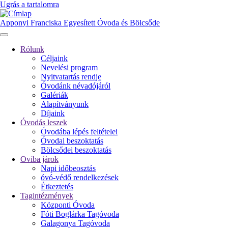
Ugrás a tartalomra
Apponyi Franciska Egyesített Óvoda és Bölcsőde
Rólunk
Céljaink
Fő
Nevelési program
navigáció
Nyitvatartás rendje
Óvodánk névadójáról
Galériák
Alapítványunk
Díjaink
Óvodás leszek
Óvodába lépés feltételei
Óvodai beszoktatás
Bölcsődei beszoktatás
Oviba járok
Napi időbeosztás
óvó-védő rendelkezések
Étkeztetés
Tagintézmények
Központi Óvoda
Fóti Boglárka Tagóvoda
Galagonya Tagóvoda