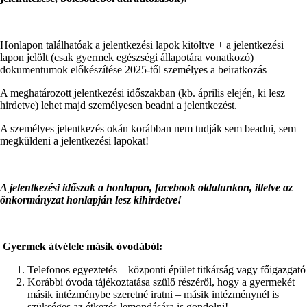
Honlapon találhatóak a jelentkezési lapok kitöltve + a jelentkezési
lapon jelölt (csak gyermek egészségi állapotára vonatkozó)
dokumentumok előkészítése 2025-től személyes a beiratkozás
A meghatározott jelentkezési időszakban (kb. április elején, ki lesz
hirdetve) lehet majd személyesen beadni a jelentkezést.
A személyes jelentkezés okán korábban nem tudják sem beadni, sem
megküldeni a jelentkezési lapokat!
A jelentkezési időszak a honlapon, facebook oldalunkon, illetve az
önkormányzat honlapján lesz kihirdetve!
Gyermek átvétele másik óvodából:
Telefonos egyeztetés – központi épület titkárság vagy főigazgató
Korábbi óvoda tájékoztatása szülő részéről, hogy a gyermekét
másik intézménybe szeretné iratni – másik intézménynél is
szükséges az étkezés lemondására is gondolni!