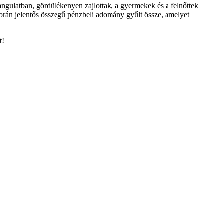
angulatban, gördülékenyen zajlottak, a gyermekek és a felnőttek
rán jelentős összegű pénzbeli adomány gyűlt össze, amelyet
t!