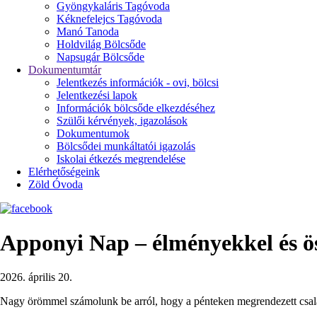
Gyöngykaláris Tagóvoda
Kéknefelejcs Tagóvoda
Manó Tanoda
Holdvilág Bölcsőde
Napsugár Bölcsőde
Dokumentumtár
Jelentkezés információk - ovi, bölcsi
Jelentkezési lapok
Információk bölcsőde elkezdéséhez
Szülői kérvények, igazolások
Dokumentumok
Bölcsődei munkáltatói igazolás
Iskolai étkezés megrendelése
Elérhetőségeink
Zöld Óvoda
Apponyi Nap – élményekkel és öss
2026. április 20.
Nagy örömmel számolunk be arról, hogy a pénteken megrendezett csalá