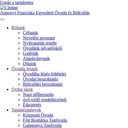
Ugrás a tartalomra
Apponyi Franciska Egyesített Óvoda és Bölcsőde
Rólunk
Céljaink
Fő
Nevelési program
navigáció
Nyitvatartás rendje
Óvodánk névadójáról
Galériák
Alapítványunk
Díjaink
Óvodás leszek
Óvodába lépés feltételei
Óvodai beszoktatás
Bölcsődei beszoktatás
Oviba járok
Napi időbeosztás
óvó-védő rendelkezések
Étkeztetés
Tagintézmények
Központi Óvoda
Fóti Boglárka Tagóvoda
Galagonya Tagóvoda