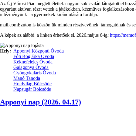
Az Új Városi Piac megtelt élettel: nagyon sok család látogatott el hoz
egyaránt aktívan részt vettek a játékokban, kézműves foglalkozásoko
intézményünk a gyermekek kirándulására fordítja.
mail.comEzúton is köszönjük minden résztvevőnek, támogatónak és segít
A képek az alábbi a linken érhetőek el, 2026.május 6-ig:
https://memo
Hely
Apponyi Központi Óvoda
Fóti Boglárka Óvoda
Kéknefelejcs Óvoda
Galagonya Óvoda
Gyöngykaláris Óvoda
Manó Tanoda
Holdvilág Bölcsőde
Napsugár Bölcsőde
Apponyi nap (2026. 04.17)