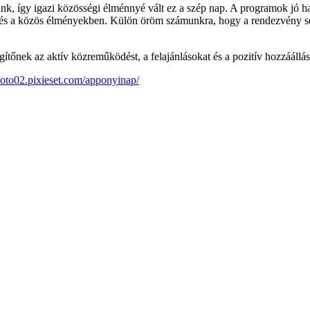
zánk, így igazi közösségi élménnyé vált ez a szép nap. A programok jó h
n és a közös élményekben. Külön öröm számunkra, hogy a rendezvény so
őnek az aktív közreműködést, a felajánlásokat és a pozitív hozzáállás
foto02.pixieset.com/apponyinap/