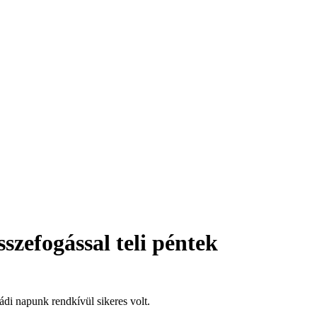
zefogással teli péntek
di napunk rendkívül sikeres volt.