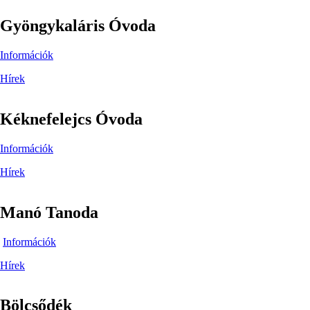
Gyöngykaláris Óvoda
Információk
Hírek
Kéknefelejcs Óvoda
Információk
Hírek
Manó Tanoda
Információk
Hírek
Bölcsődék