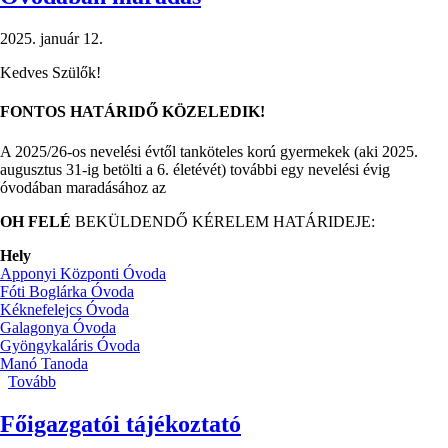
2025. január 12.
Kedves Szülők!
FONTOS HATÁRIDŐ KÖZELEDIK!
A 2025/26-os nevelési évtől tanköteles korú gyermekek (aki 2025.
augusztus 31-ig betölti a 6. életévét) további egy nevelési évig
óvodában maradásához az
OH FELÉ
BEKÜLDENDŐ KÉRELEM HATÁRIDEJE:
Hely
Apponyi Központi Óvoda
Fóti Boglárka Óvoda
Kéknefelejcs Óvoda
Galagonya Óvoda
Gyöngykaláris Óvoda
Manó Tanoda
Tovább
(Óvodában
maradás)
Főigazgatói tájékoztató