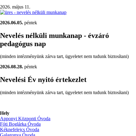
leendő
2026. május 11.
bölcsödések/)
2026.06.05.
péntek
Nevelés nélküli munkanap - évzáró
pedagógus nap
(minden intézményünk zárva tart, ügyeletet nem tudunk biztosítani)
2026.08.28.
péntek
Nevelési Év nyitó értekezlet
(minden intézményünk zárva tart, ügyeletet nem tudunk biztosítani)
Hely
Apponyi Központi Óvoda
Fóti Boglárka Óvoda
Kéknefelejcs Óvoda
Galagonya Óvoda