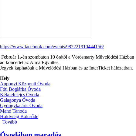
https://www.facebook.com/events/982221910444156/
Február 1.-én szombaton 10 órától a Vörösmarty Művelődési Házban
ad koncertet az Alma Együttes.
Jegyek kaphatóak a Művelődési Házban és az InterTicket hálózatban.
Hely
Apponyi Központi Óvoda
Fóti Boglárka Óvoda
Kéknefelejcs Óvoda
Galagonya Óvoda
Gyöngykaláris Óvoda
Manó Tanoda
Holdvilág Bölcsőde
Tovább
(Alma
együttes
)
Óvodában maradás