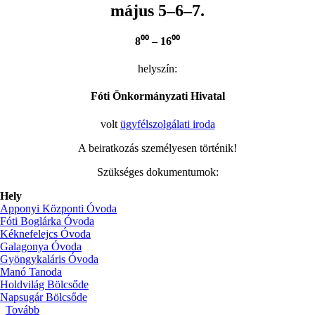
május 5–6–7.
8⁰⁰ – 16⁰⁰
helyszín:
Fóti Önkormányzati Hivatal
volt
ügyfélszolgálati iroda
A beiratkozás személyesen történik!
Szükséges dokumentumok:
Hely
Apponyi Központi Óvoda
Fóti Boglárka Óvoda
Kéknefelejcs Óvoda
Galagonya Óvoda
Gyöngykaláris Óvoda
Manó Tanoda
Holdvilág Bölcsőde
Napsugár Bölcsőde
Tovább
(Beiratkozás