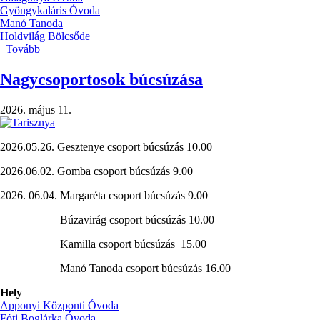
Gyöngykaláris Óvoda
Manó Tanoda
Holdvilág Bölcsőde
Tovább
(Nevelés
nélküli
munkanapok)
Nagycsoportosok búcsúzása
2026. május 11.
2026.05.26. Gesztenye csoport búcsúzás 10.00
2026.06.02. Gomba csoport búcsúzás 9.00
2026. 06.04. Margaréta csoport búcsúzás 9.00
Búzavirág csoport búcsúzás 10.00
Kamilla csoport búcsúzás 15.00
Manó Tanoda csoport búcsúzás 16.00
Hely
Apponyi Központi Óvoda
Fóti Boglárka Óvoda