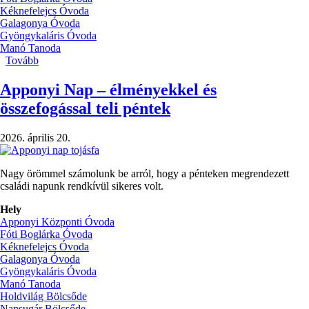
Kéknefelejcs Óvoda
Galagonya Óvoda
Gyöngykaláris Óvoda
Manó Tanoda
Tovább
(Nagycsoportosok
búcsúzása)
Apponyi Nap – élményekkel és
összefogással teli péntek
2026. április 20.
Nagy örömmel számolunk be arról, hogy a pénteken megrendezett
családi napunk rendkívül sikeres volt.
Hely
Apponyi Központi Óvoda
Fóti Boglárka Óvoda
Kéknefelejcs Óvoda
Galagonya Óvoda
Gyöngykaláris Óvoda
Manó Tanoda
Holdvilág Bölcsőde
Napsugár Bölcsőde