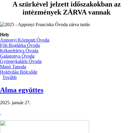
A szürkével jelzett időszakokban az
intézmények ZÁRVA vannak
Hely
Apponyi Központi Óvoda
Fóti Boglárka Óvoda
Kéknefelejcs Óvoda
Galagonya Óvoda
Gyöngykaláris Óvoda
Manó Tanoda
Holdvilág Bölcsőde
Tovább
(Nyári
zárva
tartás)
Alma együttes
2025. január 27.