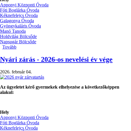
Apponyi Központi Óvoda
Fóti Boglárka Óvoda
Kéknefelejcs Óvoda
Galagonya Óvoda
Gyöngykaláris Óvoda
Manó Tanoda
Holdvilág Bölcsőde
Napsugár Bölcsőde
Tovább
(Nevelési
nélküli
napok)
Nyári zárás - 2026-os nevelési év vége
2026. február 04.
Az ügyeletet kérő gyermekek elhelyezése a következőképpen
alakul:
Hely
Apponyi Központi Óvoda
Fóti Boglárka Óvoda
Kéknefelejcs Óvoda