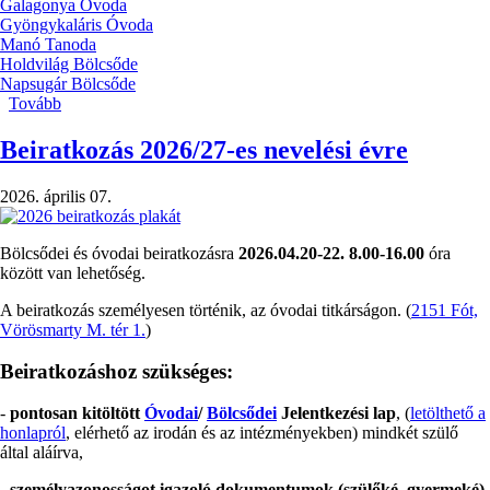
Galagonya Óvoda
Gyöngykaláris Óvoda
Manó Tanoda
Holdvilág Bölcsőde
Napsugár Bölcsőde
Tovább
(Apponyi
Nap
2026)
Beiratkozás 2026/27-es nevelési évre
2026. április 07.
Bölcsődei és óvodai beiratkozásra
2026.04.20-22. 8.00-16.00
óra
között van lehetőség.
A beiratkozás személyesen történik, az óvodai titkárságon. (
2151 Fót,
Vörösmarty M. tér 1.
)
Beiratkozáshoz szükséges:
-
pontosan kitöltött
Óvodai
/
Bölcsődei
Jelentkezési lap
, (
letölthető a
honlapról
, elérhető az irodán és az intézményekben) mindkét szülő
által aláírva,
-
személyazonosságot igazoló dokumentumok (szülőké, gyermeké)
.