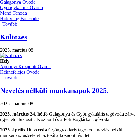
Galagonya Óvoda
Gyöngykaláris Óvoda
Manó Tanoda
Holdvilág Bölcsőde
Tovább
(Pest
Vármegyei
Óvodások
Költözés
XXIX.
Néptánctalálkozója)
2025. március 08.
Hely
Apponyi Központi Óvoda
Kéknefelejcs Óvoda
Tovább
(Költözés)
Nevelés nélküli munkanapok 2025.
2025. március 08.
2025. március 24. hétfő
Galagonya és Gyöngykaláris tagóvoda zárva,
ügyeletet biztosít a Központ és a Fóti Boglárka tagóvoda
2025. április 16. szerda
Gyöngykaláris tagóvoda nevlés nélküli
munkanap, ügyeletet biztosít a központi épület