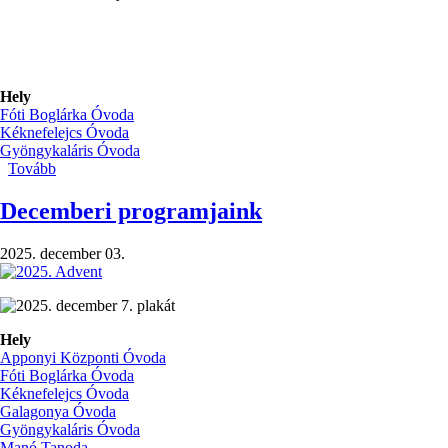
Hely
Fóti Boglárka Óvoda
Kéknefelejcs Óvoda
Gyöngykaláris Óvoda
Tovább
(Újabb
Zöld
Óvoda
Decemberi programjaink
címeket
nyertünk)
2025. december 03.
Hely
Apponyi Központi Óvoda
Fóti Boglárka Óvoda
Kéknefelejcs Óvoda
Galagonya Óvoda
Gyöngykaláris Óvoda
Manó Tanoda