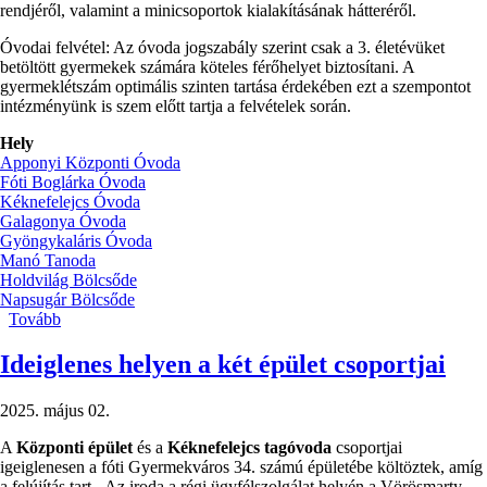
rendjéről, valamint a minicsoportok kialakításának hátteréről.
Óvodai felvétel: Az óvoda jogszabály szerint csak a 3. életévüket
betöltött gyermekek számára köteles férőhelyet biztosítani. A
gyermeklétszám optimális szinten tartása érdekében ezt a szempontot
intézményünk is szem előtt tartja a felvételek során.
Hely
Apponyi Központi Óvoda
Fóti Boglárka Óvoda
Kéknefelejcs Óvoda
Galagonya Óvoda
Gyöngykaláris Óvoda
Manó Tanoda
Holdvilág Bölcsőde
Napsugár Bölcsőde
Tovább
(✏️TÁJÉKOZTATÓ
A
MINICSOPORTOK
Ideiglenes helyen a két épület csoportjai
MŰKÖDÉSÉRŐL
ÉS
2025. május 02.
A
BÖLCSŐDEI-
A
Központi épület
és a
Kéknefelejcs tagóvoda
csoportjai
ÓVODAI
igeiglenesen a fóti Gyermekváros 34. számú épületébe költöztek, amíg
FELVÉTELI
a felújítás tart. Az iroda a régi ügyfélszolgálat helyén a Vörösmarty