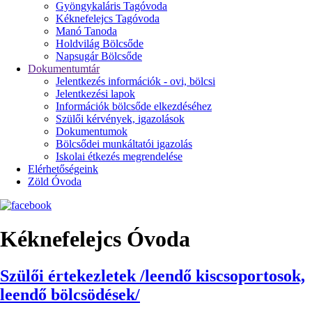
Gyöngykaláris Tagóvoda
Kéknefelejcs Tagóvoda
Manó Tanoda
Holdvilág Bölcsőde
Napsugár Bölcsőde
Dokumentumtár
Jelentkezés információk - ovi, bölcsi
Jelentkezési lapok
Információk bölcsőde elkezdéséhez
Szülői kérvények, igazolások
Dokumentumok
Bölcsődei munkáltatói igazolás
Iskolai étkezés megrendelése
Elérhetőségeink
Zöld Óvoda
Kéknefelejcs Óvoda
Szülői értekezletek /leendő kiscsoportosok,
leendő bölcsödések/