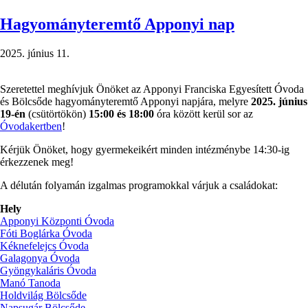
úszótábor)
Hagyományteremtő Apponyi nap
2025. június 11.
Szeretettel meghívjuk Önöket az Apponyi Franciska Egyesített Óvoda
és Bölcsőde hagyományteremtő Apponyi napjára, melyre
2025. június
19-én
(csütörtökön)
15:00 és 18:00
óra között kerül sor az
Óvodakertben
!
Kérjük Önöket, hogy gyermekeikért minden intézménybe 14:30-ig
érkezzenek meg!
A délután folyamán izgalmas programokkal várjuk a családokat:
Hely
Apponyi Központi Óvoda
Fóti Boglárka Óvoda
Kéknefelejcs Óvoda
Galagonya Óvoda
Gyöngykaláris Óvoda
Manó Tanoda
Holdvilág Bölcsőde
Napsugár Bölcsőde