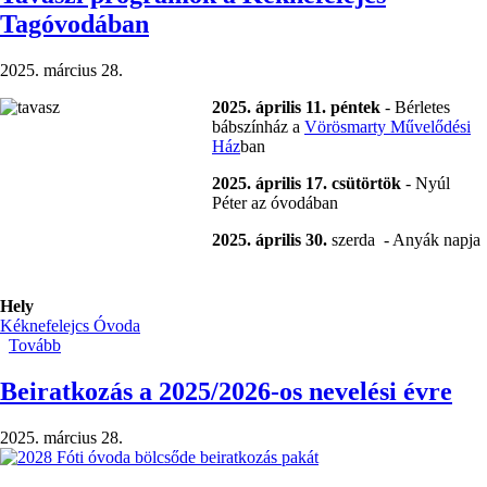
XXIX.
Tagóvodában
Néptánctalálkozója
Fót)
2025. március 28.
2025. április 11. péntek
- Bérletes
bábszínház a
Vörösmarty Művelődési
Ház
ban
2025. április 17. csütörtök
- Nyúl
Péter az óvodában
2025. április 30.
szerda - Anyák napja
Hely
Kéknefelejcs Óvoda
Tovább
(Tavaszi
programok
a
Beiratkozás a 2025/2026-os nevelési évre
Kéknefelejcs
Tagóvodában)
2025. március 28.