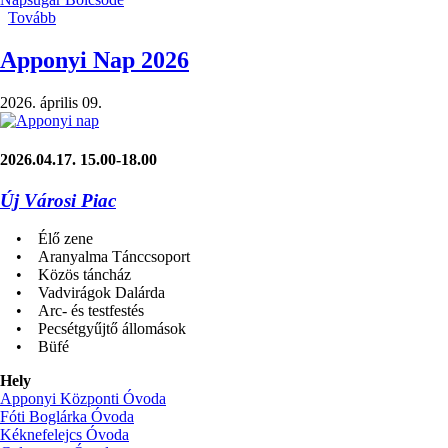
Tovább
(Apponyi
Nap
–
Apponyi Nap 2026
élményekkel
és
2026. április 09.
összefogással
teli
péntek)
2026.04.17. 15.00-18.00
Új Városi Piac
• Élő zene
• Aranyalma Tánccsoport
• Közös táncház
• Vadvirágok Dalárda
• Arc- és testfestés
• Pecsétgyűjtő állomások
• Büfé
Hely
Apponyi Központi Óvoda
Fóti Boglárka Óvoda
Kéknefelejcs Óvoda