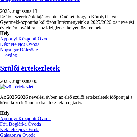
)
2025. augusztus 13.
Ezúton szeretnénk tájékoztatni Önöket, hogy a Károlyi István
Gyermekközpontba költözött Intézményeink a 2025/2026-os nevelési
év elején továbbra is az ideiglenes helyen üzemelnek.
Hely
Apponyi Központi Óvoda
Kéknefelejcs Óvoda
Napsugár Bölcsőde
Tovább
(Tájékoztató
a
költözésről)
Szülői értekezletek
2025. augusztus 06.
Az 2025/2026 nevelési évben az első szülői értekezletek időpontjai a
következő időpontokban lesznek megtartva:
Hely
Apponyi Központi Óvoda
Fóti Boglárka Óvoda
Kéknefelejcs Óvoda
Galagonya Óvoda