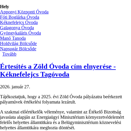
Hely
Apponyi Központi Óvoda
Fóti Boglárka Óvoda
Kéknefelejcs Óvoda
Galagonya Óvoda
Gyöngykaláris Óvoda
Manó Tanoda
Holdvilág Bölcsőde
Napsugár Bölcsőde
Tovább
(Farsangi
mulatság
óvodáinkban)
Értesítés a Zöld Óvoda cím elnyerése -
Kéknefelejcs Tagóvoda
2026. január 27.
Tájékoztatjuk, hogy a 2025. évi Zöld Óvoda pályázatra beérkezett
pályamúvek értékelési folyamata lezárult.
A szakmai előértékelők véleménye, valamint az Étékelő Bizottság
javaslata alapján az Energiaügyi Minisztérium környezetvédelemért
felelős helyettes államtitkára és a Belügyminisztérium köznevelési
helyettes államtitkára meghozta döntését.