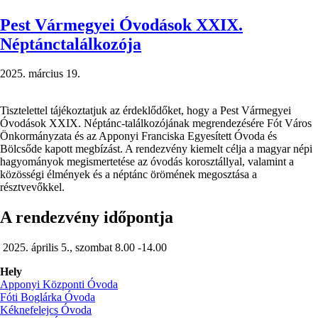
a
2025/2026-
Pest Vármegyei Óvodások XXIX.
os
Néptánctalálkozója
nevelési
évre)
2025. március 19.
Tisztelettel tájékoztatjuk az érdeklődőket, hogy a Pest Vármegyei
Óvodások XXIX. Néptánc-találkozójának megrendezésére Fót Város
Önkormányzata és az Apponyi Franciska Egyesített Óvoda és
Bölcsőde kapott megbízást. A rendezvény kiemelt célja a magyar népi
hagyományok megismertetése az óvodás korosztállyal, valamint a
közösségi élmények és a néptánc örömének megosztása a
résztvevőkkel.
A rendezvény időpontja
2025. április 5., szombat 8.00 -14.00
Hely
Apponyi Központi Óvoda
Fóti Boglárka Óvoda
Kéknefelejcs Óvoda