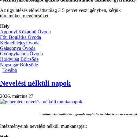
Az ügyintézés előreláthatólag 3-5 percet vesz igényben, kérjük
türelmüket, megértésüket.
Hely
Apponyi Központi Óvoda
Fóti Boglárka Óvoda
Kéknefelejcs Óvoda
Galagonya Óvoda
Gyöngykaláris Óvoda
Holdvilág Bölcsőde
Napsugár Bölcsőde
Tovább
(Beiratkozás
2026/27-
es
Nevelési nélküli napok
nevelési
évre)
2026. március 27.
a dátumokra kattintva a google naptárba be lehet tenni az eseményt
Intézményeink nevelési nélküli munkanapjai:
Hely