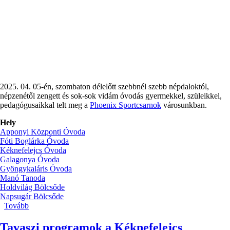
2025. 04. 05-én, szombaton délelőtt szebbnél szebb népdaloktól,
népzenétől zengett és sok-sok vidám óvodás gyermekkel, szüleikkel,
pedagógusaikkal telt meg a
Phoenix Sportcsarnok
városunkban.
Hely
Apponyi Központi Óvoda
Fóti Boglárka Óvoda
Kéknefelejcs Óvoda
Galagonya Óvoda
Gyöngykaláris Óvoda
Manó Tanoda
Holdvilág Bölcsőde
Napsugár Bölcsőde
Tovább
(Pest
Vármegyei
Óvodások
Tavaszi programok a Kéknefelejcs