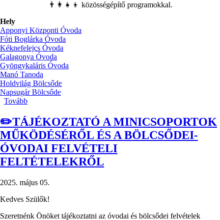
👨‍👩‍👧‍👦 közösségépítő programokkal.
Hely
Apponyi Központi Óvoda
Fóti Boglárka Óvoda
Kéknefelejcs Óvoda
Galagonya Óvoda
Gyöngykaláris Óvoda
Manó Tanoda
Holdvilág Bölcsőde
Napsugár Bölcsőde
Tovább
(🎈
Támogassa
Ön
✏️TÁJÉKOZTATÓ A MINICSOPORTOK
is
MŰKÖDÉSÉRŐL ÉS A BÖLCSŐDEI-
az
Aprófalva
ÓVODAI FELVÉTELI
legkisebb
FELTÉTELEKRŐL
lakóit!)
2025. május 05.
Kedves Szülők!
Szeretnénk Önöket tájékoztatni az óvodai és bölcsődei felvételek