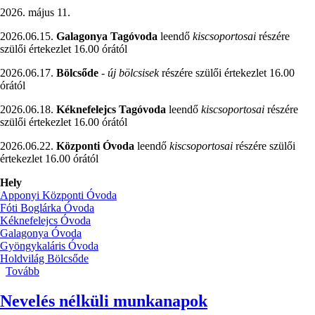
2026. május 11.
2026.06.15.
Galagonya Tagóvoda
leendő
kiscsoportosai
részére
szülői értekezlet 16.00 órától
2026.06.17.
Bölcsőde
-
új bölcsisek
részére szülői értekezlet 16.00
órától
2026.06.18.
Kéknefelejcs Tagóvoda
leendő
kiscsoportosai
részére
szülői értekezlet 16.00 órától
2026.06.22.
Központi Óvoda
leendő
kiscsoportosai
részére szülői
értekezlet 16.00 órától
Hely
Apponyi Központi Óvoda
Fóti Boglárka Óvoda
Kéknefelejcs Óvoda
Galagonya Óvoda
Gyöngykaláris Óvoda
Holdvilág Bölcsőde
Tovább
(Szülői
értekezletek
/leendő
Nevelés nélküli munkanapok
kiscsoportosok,