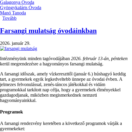
Galagonya Óvoda
Gyöngykaláris Óvoda
Manó Tanoda
Tovább
(Nyári
zárás
-
Farsangi mulatság óvodáinkban
2026-
os
2026. január 29.
nevelési
év
vége)
Intézményünk minden tagóvodájában
2026. február 13-án, pénteken
kerül megrendezésre a hagyományos farsangi mulatság.
A farsangi időszak, amely vízkereszttől (január 6.) húshagyó keddig
tart, a gyermekek egyik legkedveltebb ünnepe az óvodai évben. A
jelmezes felvonulással, zenés-táncos játékokkal és vidám
programokkal tarkított nap célja, hogy a gyermekek élményekkel
gazdagodjanak, miközben megismerkednek nemzeti
hagyományainkkal.
Programok
A farsangi rendezvény keretében a következő programok várják a
gyermekeket: