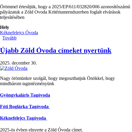
Örömmel értesítjük, hogy a 2025/EP/611/032820/006 azonosítószámú
pályázatuk a Zöld Ovoda Kritériumrendszerben foglalt elvárások
teljesítésében
Hely
Kéknefelejcs Óvoda
Tovább
(Értesítés
a
Zöld
Újabb Zöld Óvoda címeket nyertünk
Óvoda
cím
2025. december 30.
elnyerése
-
Kéknefelejcs
Nagy örömünkre szolgál, hogy megoszthatjuk Önökkel, hogy
Tagóvoda)
mindhárom tagintézményünk
Gyöngykaláris Tagóvoda
Fóti Boglárka Tagóvoda
Kéknefelejcs Tagóvoda
2025-ös évben elnyerte a Zöld Óvoda címet.