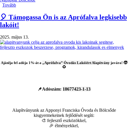
Tovább
(Hagyományteremtő
Apponyi
nap)
🎈 Támogassa Ön is az Aprófalva legkisebb
lakóit!
2025. május 13.
Ajánlja fel adója 1%-át a
„Aprófalva” Óvodás Lakóiért Alapítvány
javára! 🧒
🌻
📌Adószám:
18677423-1-13
Alapítványunk az Apponyi Franciska Óvoda és Bölcsőde
kisgyermekeinek fejlődését segíti:
🎨 fejlesztő eszközökkel,
🎉 élményekkel,