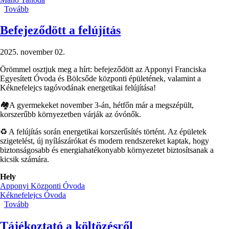
Tovább
(Decemberi
programjaink)
Befejeződött a felújítás
2025. november 02.
Örömmel osztjuk meg a hírt: befejeződött az Apponyi Franciska
Egyesített Óvoda és Bölcsőde központi épületének, valamint a
Kéknefelejcs tagóvodának energetikai felújítása!
🏘️A gyermekeket november 3-án, hétfőn már a megszépült,
korszerűbb környezetben várják az óvónők.
♻️ A felújítás során energetikai korszerűsítés történt. Az épületek
szigetelést, új nyílászárókat és modern rendszereket kaptak, hogy
biztonságosabb és energiahatékonyabb környezetet biztosítsanak a
kicsik számára.
Hely
Apponyi Központi Óvoda
Kéknefelejcs Óvoda
Tovább
(Befejeződött
a
felújítás
Tájékoztató a költözésről