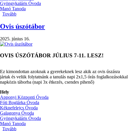
Gyöngykaláris Óvoda
Manó Tanoda
Tovább
(Szülői
értekezletek)
Ovis úszótábor
2025. június 16.
OVIS ÚSZÓTÁBOR JÚLIUS 7-11. LESZ!
Ez kimondottan azoknak a gyerekeknek lesz akik az ovis úszásra
jártak és velük folytatnánk a tanulás napi 2x1,5 órás foglalkozásokkal
napközis táborba (napi 3x étkezés, csendes pihenő)
Hely
Apponyi Központi Óvoda
Fóti Boglárka Óvoda
Kéknefelejcs Óvoda
Galagonya Óvoda
Gyöngykaláris Óvoda
Manó Tanoda
Tovább
(Ovis