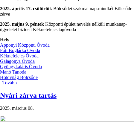
2025. április 17. csütörtök
Bölcsődei szakmai nap-mindkét Bölcsőde
zárva
2025. május 9. péntek
Központi épület nevelés nélküli munkanap-
ügyeletet biztosít Kéknefelejcs tagóvoda
Hely
Apponyi Központi Óvoda
Fóti Boglárka Óvoda
Kéknefelejcs Óvoda
Galagonya Óvoda
Gyöngykaláris Óvoda
Manó Tanoda
Holdvilág Bölcsőde
Tovább
(Nevelés
nélküli
munkanapok
Nyári zárva tartás
2025.)
2025. március 08.