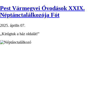
főigazgató)
Pest Vármegyei Óvodások XXIX.
Néptánctalálkozója Fót
2025. április 07.
„Kirúgtuk a ház oldalát!”