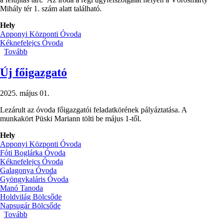
FELTÉTELEKRŐL)
Mihály tér 1. szám alatt található.
Hely
Apponyi Központi Óvoda
Kéknefelejcs Óvoda
Tovább
(Ideiglenes
helyen
a
Új főigazgató
két
épület
2025. május 01.
csoportjai)
Lezárult az óvoda főigazgatói feladatkörének pályáztatása. A
munkakört Püski Mariann tölti be május 1-től.
Hely
Apponyi Központi Óvoda
Fóti Boglárka Óvoda
Kéknefelejcs Óvoda
Galagonya Óvoda
Gyöngykaláris Óvoda
Manó Tanoda
Holdvilág Bölcsőde
Napsugár Bölcsőde
Tovább
(Új