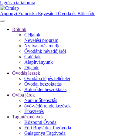
Ugrás a tartalomra
Apponyi Franciska Egyesített Óvoda és Bölcsőde
Rólunk
Céljaink
Fő
Nevelési program
navigáció
Nyitvatartás rendje
Óvodánk névadójáról
Galériák
Alapítványunk
Díjaink
Óvodás leszek
Óvodába lépés feltételei
Óvodai beszoktatás
Bölcsődei beszoktatás
Oviba járok
Napi időbeosztás
óvó-védő rendelkezések
Étkeztetés
Tagintézmények
Központi Óvoda
Fóti Boglárka Tagóvoda
Galagonya Tagóvoda