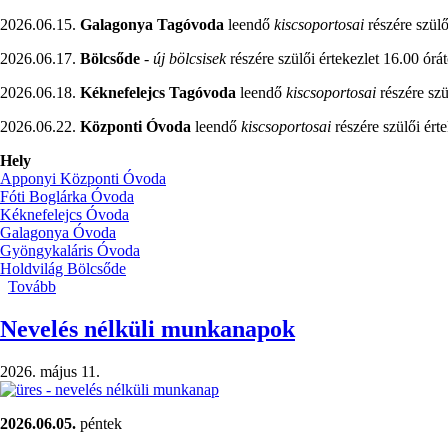
2026.06.15.
Galagonya Tagóvoda
leendő
kiscsoportosai
részére szülő
2026.06.17.
Bölcsőde
-
új bölcsisek
részére szülői értekezlet 16.00 órát
2026.06.18.
Kéknefelejcs Tagóvoda
leendő
kiscsoportosai
részére szü
2026.06.22.
Központi Óvoda
leendő
kiscsoportosai
részére szülői érte
Hely
Apponyi Központi Óvoda
Fóti Boglárka Óvoda
Kéknefelejcs Óvoda
Galagonya Óvoda
Gyöngykaláris Óvoda
Holdvilág Bölcsőde
Tovább
(Szülői
értekezletek
/leendő
Nevelés nélküli munkanapok
kiscsoportosok,
leendő
2026. május 11.
bölcsödések/)
2026.06.05.
péntek