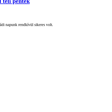
 teli péntek
di napunk rendkívül sikeres volt.