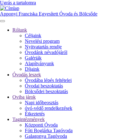
Ugrás a tartalomra
Apponyi Franciska Egyesített Óvoda és Bölcsőde
Rólunk
Céljaink
Fő
Nevelési program
navigáció
Nyitvatartás rendje
Óvodánk névadójáról
Galériák
Alapítványunk
Díjaink
Óvodás leszek
Óvodába lépés feltételei
Óvodai beszoktatás
Bölcsődei beszoktatás
Oviba járok
Napi időbeosztás
óvó-védő rendelkezések
Étkeztetés
Tagintézmények
Központi Óvoda
Fóti Boglárka Tagóvoda
Galagonya Tagóvoda