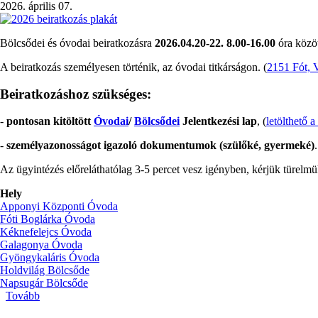
2026. április 07.
Bölcsődei és óvodai beiratkozásra
2026.04.20-22. 8.00-16.00
óra közöt
A beiratkozás személyesen történik, az óvodai titkárságon. (
2151 Fót, 
Beiratkozáshoz szükséges:
-
pontosan kitöltött
Óvodai
/
Bölcsődei
Jelentkezési lap
, (
letölthető a
-
személyazonosságot igazoló dokumentumok (szülőké, gyermeké)
.
Az ügyintézés előreláthatólag 3-5 percet vesz igényben, kérjük türelmü
Hely
Apponyi Központi Óvoda
Fóti Boglárka Óvoda
Kéknefelejcs Óvoda
Galagonya Óvoda
Gyöngykaláris Óvoda
Holdvilág Bölcsőde
Napsugár Bölcsőde
Tovább
(Beiratkozás
2026/27-