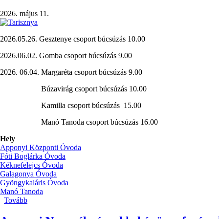
2026. május 11.
2026.05.26. Gesztenye csoport búcsúzás 10.00
2026.06.02. Gomba csoport búcsúzás 9.00
2026. 06.04. Margaréta csoport búcsúzás 9.00
Búzavirág csoport búcsúzás 10.00
Kamilla csoport búcsúzás 15.00
Manó Tanoda csoport búcsúzás 16.00
Hely
Apponyi Központi Óvoda
Fóti Boglárka Óvoda
Kéknefelejcs Óvoda
Galagonya Óvoda
Gyöngykaláris Óvoda
Manó Tanoda
Tovább
(Nagycsoportosok
búcsúzása)