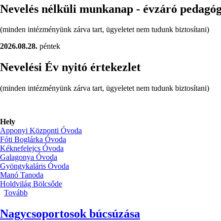
Nevelés nélküli munkanap - évzáró pedagó
(minden intézményünk zárva tart, ügyeletet nem tudunk biztosítani)
2026.08.28.
péntek
Nevelési Év nyitó értekezlet
(minden intézményünk zárva tart, ügyeletet nem tudunk biztosítani)
Hely
Apponyi Központi Óvoda
Fóti Boglárka Óvoda
Kéknefelejcs Óvoda
Galagonya Óvoda
Gyöngykaláris Óvoda
Manó Tanoda
Holdvilág Bölcsőde
Tovább
(Nevelés
nélküli
munkanapok)
Nagycsoportosok búcsúzása