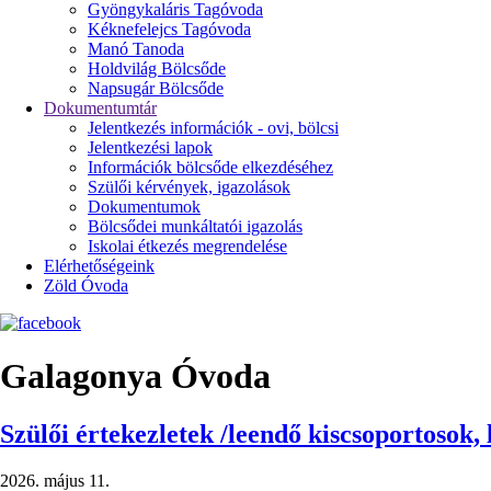
Gyöngykaláris Tagóvoda
Kéknefelejcs Tagóvoda
Manó Tanoda
Holdvilág Bölcsőde
Napsugár Bölcsőde
Dokumentumtár
Jelentkezés információk - ovi, bölcsi
Jelentkezési lapok
Információk bölcsőde elkezdéséhez
Szülői kérvények, igazolások
Dokumentumok
Bölcsődei munkáltatói igazolás
Iskolai étkezés megrendelése
Elérhetőségeink
Zöld Óvoda
Galagonya Óvoda
Szülői értekezletek /leendő kiscsoportosok,
2026. május 11.