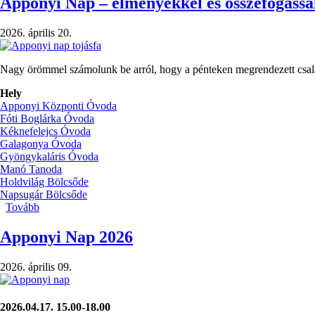
Apponyi Nap – élményekkel és összefogással
2026. április 20.
Nagy örömmel számolunk be arról, hogy a pénteken megrendezett csalá
Hely
Apponyi Központi Óvoda
Fóti Boglárka Óvoda
Kéknefelejcs Óvoda
Galagonya Óvoda
Gyöngykaláris Óvoda
Manó Tanoda
Holdvilág Bölcsőde
Napsugár Bölcsőde
Tovább
(Apponyi
Nap
–
Apponyi Nap 2026
élményekkel
és
2026. április 09.
összefogással
teli
péntek)
2026.04.17. 15.00-18.00