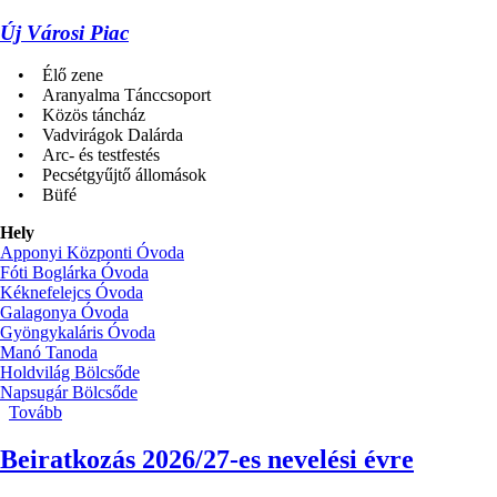
Új Városi Piac
• Élő zene
• Aranyalma Tánccsoport
• Közös táncház
• Vadvirágok Dalárda
• Arc- és testfestés
• Pecsétgyűjtő állomások
• Büfé
Hely
Apponyi Központi Óvoda
Fóti Boglárka Óvoda
Kéknefelejcs Óvoda
Galagonya Óvoda
Gyöngykaláris Óvoda
Manó Tanoda
Holdvilág Bölcsőde
Napsugár Bölcsőde
Tovább
(Apponyi
Nap
2026)
Beiratkozás 2026/27-es nevelési évre