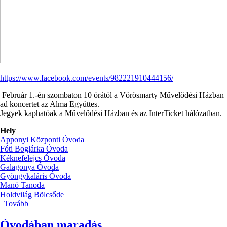
https://www.facebook.com/events/982221910444156/
Február 1.-én szombaton 10 órától a Vörösmarty Művelődési Házban
ad koncertet az Alma Együttes.
Jegyek kaphatóak a Művelődési Házban és az InterTicket hálózatban.
Hely
Apponyi Központi Óvoda
Fóti Boglárka Óvoda
Kéknefelejcs Óvoda
Galagonya Óvoda
Gyöngykaláris Óvoda
Manó Tanoda
Holdvilág Bölcsőde
Tovább
(Alma
együttes
)
Óvodában maradás