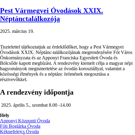
a
2025/2026-
Pest Vármegyei Óvodások XXIX.
os
Néptánctalálkozója
nevelési
évre)
2025. március 19.
Tisztelettel tájékoztatjuk az érdeklődőket, hogy a Pest Vármegyei
Óvodások XXIX. Néptánc-találkozójának megrendezésére Fót Város
Önkormányzata és az Apponyi Franciska Egyesített Óvoda és
Bölcsőde kapott megbízást. A rendezvény kiemelt célja a magyar népi
hagyományok megismertetése az óvodás korosztállyal, valamint a
közösségi élmények és a néptánc örömének megosztása a
résztvevőkkel.
A rendezvény időpontja
2025. április 5., szombat 8.00 -14.00
Hely
Apponyi Központi Óvoda
Fóti Boglárka Óvoda
Kéknefelejcs Óvoda