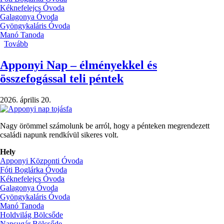
Kéknefelejcs Óvoda
Galagonya Óvoda
Gyöngykaláris Óvoda
Manó Tanoda
Tovább
(Nagycsoportosok
búcsúzása)
Apponyi Nap – élményekkel és
összefogással teli péntek
2026. április 20.
Nagy örömmel számolunk be arról, hogy a pénteken megrendezett
családi napunk rendkívül sikeres volt.
Hely
Apponyi Központi Óvoda
Fóti Boglárka Óvoda
Kéknefelejcs Óvoda
Galagonya Óvoda
Gyöngykaláris Óvoda
Manó Tanoda
Holdvilág Bölcsőde
Napsugár Bölcsőde