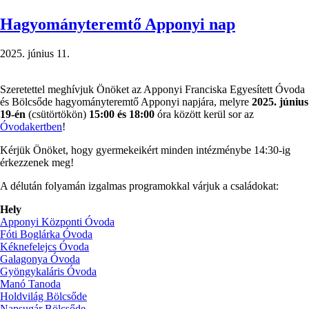
úszótábor)
Hagyományteremtő Apponyi nap
2025. június 11.
Szeretettel meghívjuk Önöket az Apponyi Franciska Egyesített Óvoda
és Bölcsőde hagyományteremtő Apponyi napjára, melyre
2025. június
19-én
(csütörtökön)
15:00 és 18:00
óra között kerül sor az
Óvodakertben
!
Kérjük Önöket, hogy gyermekeikért minden intézménybe 14:30-ig
érkezzenek meg!
A délután folyamán izgalmas programokkal várjuk a családokat:
Hely
Apponyi Központi Óvoda
Fóti Boglárka Óvoda
Kéknefelejcs Óvoda
Galagonya Óvoda
Gyöngykaláris Óvoda
Manó Tanoda
Holdvilág Bölcsőde
Napsugár Bölcsőde