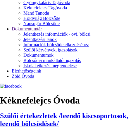
Gyöngykaláris Tagóvoda
Kéknefelejcs Tagóvoda
Manó Tanoda
Holdvilág Bölcsőde
Napsugár Bölcsőde
Dokumentumtár
Jelentkezés információk - ovi, bölcsi
Jelentkezési lapok
Információk bölcsőde elkezdéséhez
Szülői kérvények, igazolások
Dokumentumok
Bölcsődei munkáltatói igazolás
Iskolai étkezés megrendelése
Elérhetőségeink
Zöld Óvoda
Kéknefelejcs Óvoda
Szülői értekezletek /leendő kiscsoportosok,
leendő bölcsödések/