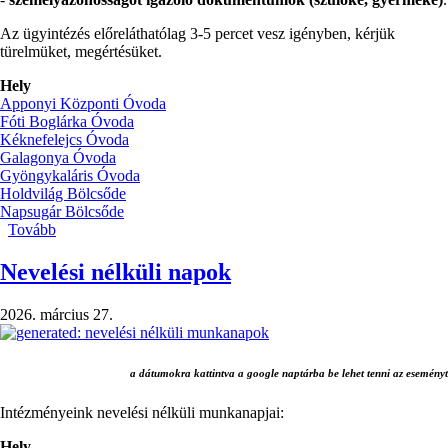
Az ügyintézés előreláthatólag 3-5 percet vesz igényben, kérjük
türelmüket, megértésüket.
Hely
Apponyi Központi Óvoda
Fóti Boglárka Óvoda
Kéknefelejcs Óvoda
Galagonya Óvoda
Gyöngykaláris Óvoda
Holdvilág Bölcsőde
Napsugár Bölcsőde
Tovább
(Beiratkozás
2026/27-
es
Nevelési nélküli napok
nevelési
évre)
2026. március 27.
a dátumokra kattintva a google naptárba be lehet tenni az eseményt
Intézményeink nevelési nélküli munkanapjai:
Hely