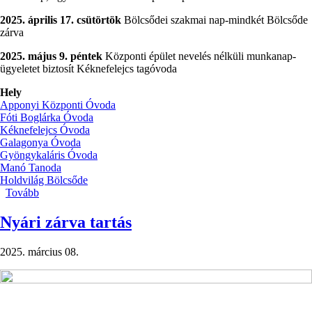
2025. április 17. csütörtök
Bölcsődei szakmai nap-mindkét Bölcsőde
zárva
2025. május 9. péntek
Központi épület nevelés nélküli munkanap-
ügyeletet biztosít Kéknefelejcs tagóvoda
Hely
Apponyi Központi Óvoda
Fóti Boglárka Óvoda
Kéknefelejcs Óvoda
Galagonya Óvoda
Gyöngykaláris Óvoda
Manó Tanoda
Holdvilág Bölcsőde
Tovább
(Nevelés
nélküli
munkanapok
Nyári zárva tartás
2025.)
2025. március 08.