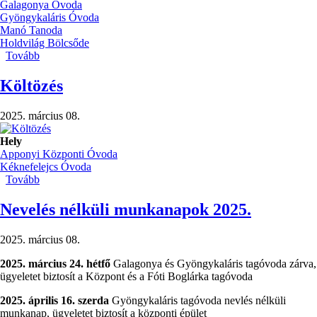
Galagonya Óvoda
Gyöngykaláris Óvoda
Manó Tanoda
Holdvilág Bölcsőde
Tovább
(Pest
Vármegyei
Óvodások
Költözés
XXIX.
Néptánctalálkozója)
2025. március 08.
Hely
Apponyi Központi Óvoda
Kéknefelejcs Óvoda
Tovább
(Költözés)
Nevelés nélküli munkanapok 2025.
2025. március 08.
2025. március 24. hétfő
Galagonya és Gyöngykaláris tagóvoda zárva,
ügyeletet biztosít a Központ és a Fóti Boglárka tagóvoda
2025. április 16. szerda
Gyöngykaláris tagóvoda nevlés nélküli
munkanap, ügyeletet biztosít a központi épület