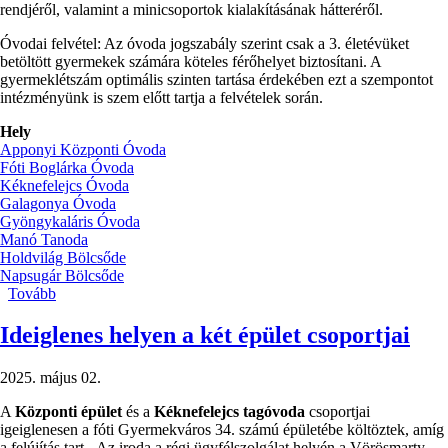
rendjéről, valamint a minicsoportok kialakításának hátteréről.
Óvodai felvétel: Az óvoda jogszabály szerint csak a 3. életévüket
betöltött gyermekek számára köteles férőhelyet biztosítani. A
gyermeklétszám optimális szinten tartása érdekében ezt a szempontot
intézményünk is szem előtt tartja a felvételek során.
Hely
Apponyi Központi Óvoda
Fóti Boglárka Óvoda
Kéknefelejcs Óvoda
Galagonya Óvoda
Gyöngykaláris Óvoda
Manó Tanoda
Holdvilág Bölcsőde
Napsugár Bölcsőde
Tovább
(✏️TÁJÉKOZTATÓ
A
MINICSOPORTOK
Ideiglenes helyen a két épület csoportjai
MŰKÖDÉSÉRŐL
ÉS
2025. május 02.
A
BÖLCSŐDEI-
A
Központi épület
és a
Kéknefelejcs tagóvoda
csoportjai
ÓVODAI
igeiglenesen a fóti Gyermekváros 34. számú épületébe költöztek, amíg
FELVÉTELI
a felújítás tart. Az iroda a régi ügyfélszolgálat helyén a Vörösmarty