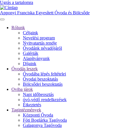
Ugrás a tartalomra
Apponyi Franciska Egyesített Óvoda és Bölcsőde
Rólunk
Céljaink
Fő
Nevelési program
navigáció
Nyitvatartás rendje
Óvodánk névadójáról
Galériák
Alapítványunk
Díjaink
Óvodás leszek
Óvodába lépés feltételei
Óvodai beszoktatás
Bölcsődei beszoktatás
Oviba járok
Napi időbeosztás
óvó-védő rendelkezések
Étkeztetés
Tagintézmények
Központi Óvoda
Fóti Boglárka Tagóvoda
Galagonya Tagóvoda