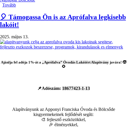
Tovább
(Hagyományteremtő
Apponyi
nap)
🎈 Támogassa Ön is az Aprófalva legkisebb
lakóit!
2025. május 13.
Ajánlja fel adója 1%-át a
„Aprófalva” Óvodás Lakóiért Alapítvány
javára! 🧒
🌻
📌Adószám:
18677423-1-13
Alapítványunk az Apponyi Franciska Óvoda és Bölcsőde
kisgyermekeinek fejlődését segíti:
🎨 fejlesztő eszközökkel,
🎉 élményekkel,