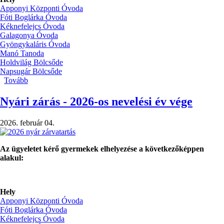
Apponyi Központi Óvoda
Fóti Boglárka Óvoda
Kéknefelejcs Óvoda
Galagonya Óvoda
Gyöngykaláris Óvoda
Manó Tanoda
Holdvilág Bölcsőde
Napsugár Bölcsőde
Tovább
(Nevelési
nélküli
napok)
Nyári zárás - 2026-os nevelési év vége
2026. február 04.
Az ügyeletet kérő gyermekek elhelyezése a következőképpen
alakul:
Hely
Apponyi Központi Óvoda
Fóti Boglárka Óvoda
Kéknefelejcs Óvoda