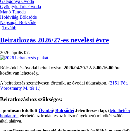
Galagonya Óvoda
Gyöngykaláris Óvoda
Manó Tanoda
Holdvilág Bölcsőde
Napsugár Bölcsőde
Tovább
(Apponyi
Nap
2026)
Beiratkozás 2026/27-es nevelési évre
2026. április 07.
Bölcsődei és óvodai beiratkozásra
2026.04.20-22. 8.00-16.00
óra
között van lehetőség.
A beiratkozás személyesen történik, az óvodai titkárságon. (
2151 Fót,
Vörösmarty M. tér 1.
)
Beiratkozáshoz szükséges:
-
pontosan kitöltött
Óvodai
/
Bölcsődei
Jelentkezési lap
, (
letölthető a
honlapról
, elérhető az irodán és az intézményekben) mindkét szülő
által aláírva,
-
személyazonosságot igazoló dokumentumok (szülőké, gyermeké)
.