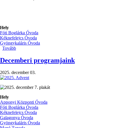
Hely
Fóti Boglárka Óvoda
Kéknefelejcs Óvoda
Gyöngykaláris Óvoda
Tovább
(Újabb
Zöld
Óvoda
Decemberi programjaink
címeket
nyertünk)
2025. december 03.
Hely
Apponyi Központi Óvoda
Fóti Boglárka Óvoda
Kéknefelejcs Óvoda
Galagonya Óvoda
Gyöngykaláris Óvoda
Manó Tanoda