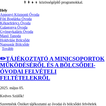
👨‍👩‍👧‍👦 közösségépítő programokkal.
Hely
Apponyi Központi Óvoda
Fóti Boglárka Óvoda
Kéknefelejcs Óvoda
Galagonya Óvoda
Gyöngykaláris Óvoda
Manó Tanoda
Holdvilág Bölcsőde
Napsugár Bölcsőde
Tovább
(🎈
Támogassa
Ön
✏️TÁJÉKOZTATÓ A MINICSOPORTOK
is
MŰKÖDÉSÉRŐL ÉS A BÖLCSŐDEI-
az
Aprófalva
ÓVODAI FELVÉTELI
legkisebb
FELTÉTELEKRŐL
lakóit!)
2025. május 05.
Kedves Szülők!
Szeretnénk Önöket tájékoztatni az óvodai és bölcsődei felvételek