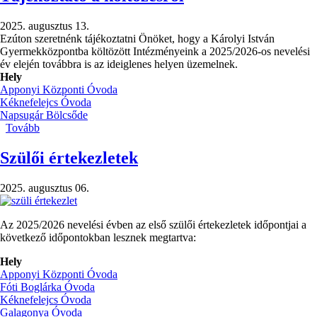
)
2025. augusztus 13.
Ezúton szeretnénk tájékoztatni Önöket, hogy a Károlyi István
Gyermekközpontba költözött Intézményeink a 2025/2026-os nevelési
év elején továbbra is az ideiglenes helyen üzemelnek.
Hely
Apponyi Központi Óvoda
Kéknefelejcs Óvoda
Napsugár Bölcsőde
Tovább
(Tájékoztató
a
költözésről)
Szülői értekezletek
2025. augusztus 06.
Az 2025/2026 nevelési évben az első szülői értekezletek időpontjai a
következő időpontokban lesznek megtartva:
Hely
Apponyi Központi Óvoda
Fóti Boglárka Óvoda
Kéknefelejcs Óvoda
Galagonya Óvoda