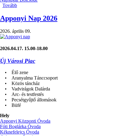
Tovább
(Apponyi
Nap
–
Apponyi Nap 2026
élményekkel
és
2026. április 09.
összefogással
teli
péntek)
2026.04.17. 15.00-18.00
Új Városi Piac
• Élő zene
• Aranyalma Tánccsoport
• Közös táncház
• Vadvirágok Dalárda
• Arc- és testfestés
• Pecsétgyűjtő állomások
• Büfé
Hely
Apponyi Központi Óvoda
Fóti Boglárka Óvoda
Kéknefelejcs Óvoda