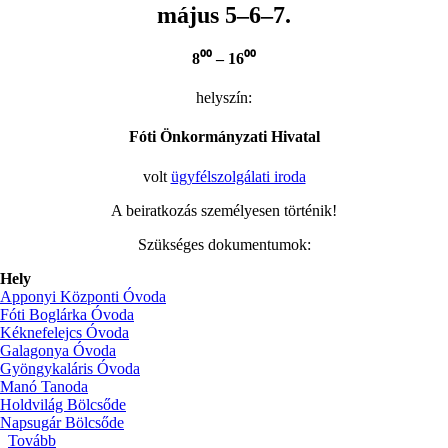
május 5–6–7.
8⁰⁰ – 16⁰⁰
helyszín:
Fóti Önkormányzati Hivatal
volt
ügyfélszolgálati iroda
A beiratkozás személyesen történik!
Szükséges dokumentumok:
Hely
Apponyi Központi Óvoda
Fóti Boglárka Óvoda
Kéknefelejcs Óvoda
Galagonya Óvoda
Gyöngykaláris Óvoda
Manó Tanoda
Holdvilág Bölcsőde
Napsugár Bölcsőde
Tovább
(Beiratkozás