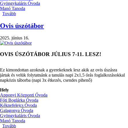
Gyöngykaláris Óvoda
Manó Tanoda
Tovább
(Szülői
értekezletek)
Ovis úszótábor
2025. június 16.
OVIS ÚSZÓTÁBOR JÚLIUS 7-11. LESZ!
Ez kimondottan azoknak a gyerekeknek lesz akik az ovis úszásra
jártak és velük folytatnánk a tanulás napi 2x1,5 órás foglalkozásokkal
napközis táborba (napi 3x étkezés, csendes pihenő)
Hely
Apponyi Központi Óvoda
Fóti Boglárka Óvoda
Kéknefelejcs Óvoda
Galagonya Óvoda
Gyöngykaláris Óvoda
Manó Tanoda
Tovább
(Ovis