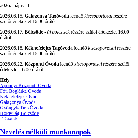
2026. május 11.
2026.06.15.
Galagonya Tagóvoda
leendő
kiscsoportosai
részére
szülői értekezlet 16.00 órától
2026.06.17.
Bölcsőde
-
új bölcsisek
részére szülői értekezlet 16.00
órától
2026.06.18.
Kéknefelejcs Tagóvoda
leendő
kiscsoportosai
részére
szülői értekezlet 16.00 órától
2026.06.22.
Központi Óvoda
leendő
kiscsoportosai
részére szülői
értekezlet 16.00 órától
Hely
Apponyi Központi Óvoda
Fóti Boglárka Óvoda
Kéknefelejcs Óvoda
Galagonya Óvoda
Gyöngykaláris Óvoda
Holdvilág Bölcsőde
Tovább
(Szülői
értekezletek
/leendő
Nevelés nélküli munkanapok
kiscsoportosok,