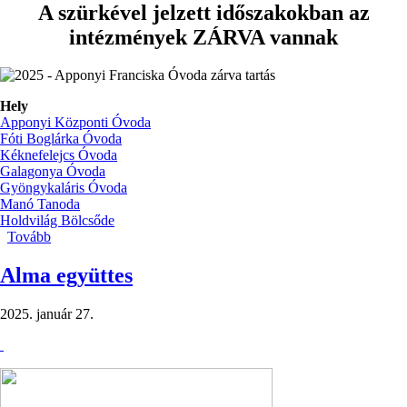
A szürkével jelzett időszakokban az
intézmények ZÁRVA vannak
Hely
Apponyi Központi Óvoda
Fóti Boglárka Óvoda
Kéknefelejcs Óvoda
Galagonya Óvoda
Gyöngykaláris Óvoda
Manó Tanoda
Holdvilág Bölcsőde
Tovább
(Nyári
zárva
tartás)
Alma együttes
2025. január 27.