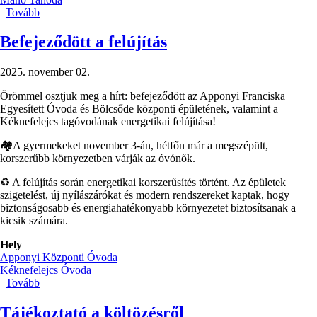
Tovább
(Decemberi
programjaink)
Befejeződött a felújítás
2025. november 02.
Örömmel osztjuk meg a hírt: befejeződött az Apponyi Franciska
Egyesített Óvoda és Bölcsőde központi épületének, valamint a
Kéknefelejcs tagóvodának energetikai felújítása!
🏘️A gyermekeket november 3-án, hétfőn már a megszépült,
korszerűbb környezetben várják az óvónők.
♻️ A felújítás során energetikai korszerűsítés történt. Az épületek
szigetelést, új nyílászárókat és modern rendszereket kaptak, hogy
biztonságosabb és energiahatékonyabb környezetet biztosítsanak a
kicsik számára.
Hely
Apponyi Központi Óvoda
Kéknefelejcs Óvoda
Tovább
(Befejeződött
a
felújítás
Tájékoztató a költözésről