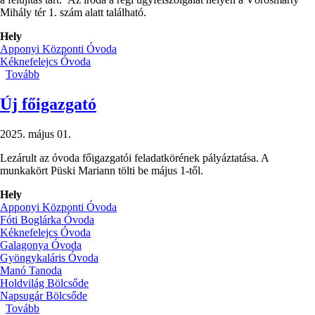
FELTÉTELEKRŐL)
Mihály tér 1. szám alatt található.
Hely
Apponyi Központi Óvoda
Kéknefelejcs Óvoda
Tovább
(Ideiglenes
helyen
a
Új főigazgató
két
épület
2025. május 01.
csoportjai)
Lezárult az óvoda főigazgatói feladatkörének pályáztatása. A
munkakört Püski Mariann tölti be május 1-től.
Hely
Apponyi Központi Óvoda
Fóti Boglárka Óvoda
Kéknefelejcs Óvoda
Galagonya Óvoda
Gyöngykaláris Óvoda
Manó Tanoda
Holdvilág Bölcsőde
Napsugár Bölcsőde
Tovább
(Új