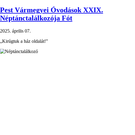
főigazgató)
Pest Vármegyei Óvodások XXIX.
Néptánctalálkozója Fót
2025. április 07.
„Kirúgtuk a ház oldalát!”