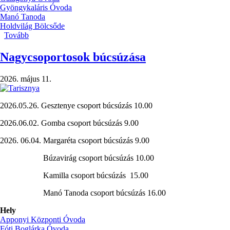
Gyöngykaláris Óvoda
Manó Tanoda
Holdvilág Bölcsőde
Tovább
(Nevelés
nélküli
munkanapok)
Nagycsoportosok búcsúzása
2026. május 11.
2026.05.26. Gesztenye csoport búcsúzás 10.00
2026.06.02. Gomba csoport búcsúzás 9.00
2026. 06.04. Margaréta csoport búcsúzás 9.00
Búzavirág csoport búcsúzás 10.00
Kamilla csoport búcsúzás 15.00
Manó Tanoda csoport búcsúzás 16.00
Hely
Apponyi Központi Óvoda
Fóti Boglárka Óvoda