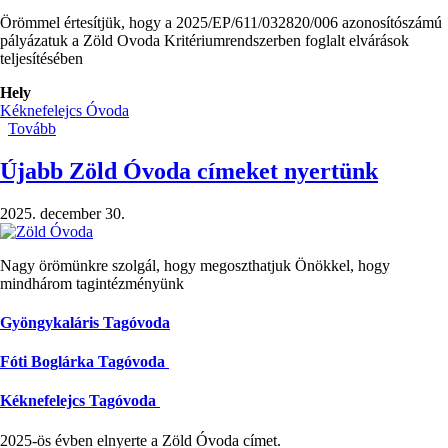
Örömmel értesítjük, hogy a 2025/EP/611/032820/006 azonosítószámú
pályázatuk a Zöld Ovoda Kritériumrendszerben foglalt elvárások
teljesítésében
Hely
Kéknefelejcs Óvoda
Tovább
(Értesítés
a
Zöld
Újabb Zöld Óvoda címeket nyertünk
Óvoda
cím
2025. december 30.
elnyerése
-
Kéknefelejcs
Nagy örömünkre szolgál, hogy megoszthatjuk Önökkel, hogy
Tagóvoda)
mindhárom tagintézményünk
Gyöngykaláris Tagóvoda
Fóti Boglárka Tagóvoda
Kéknefelejcs Tagóvoda
2025-ös évben elnyerte a Zöld Óvoda címet.