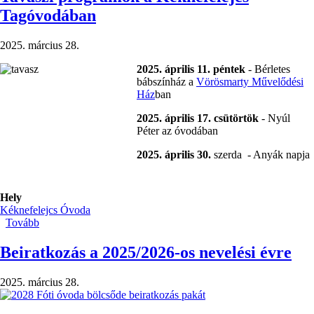
XXIX.
Tagóvodában
Néptánctalálkozója
Fót)
2025. március 28.
2025. április 11. péntek
- Bérletes
bábszínház a
Vörösmarty Művelődési
Ház
ban
2025. április 17. csütörtök
- Nyúl
Péter az óvodában
2025. április 30.
szerda - Anyák napja
Hely
Kéknefelejcs Óvoda
Tovább
(Tavaszi
programok
a
Beiratkozás a 2025/2026-os nevelési évre
Kéknefelejcs
Tagóvodában)
2025. március 28.