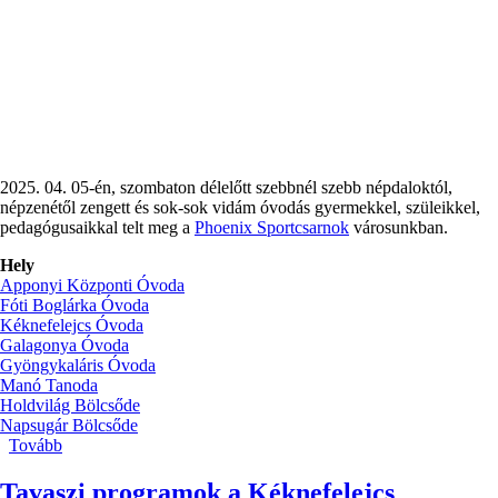
2025. 04. 05-én, szombaton délelőtt szebbnél szebb népdaloktól,
népzenétől zengett és sok-sok vidám óvodás gyermekkel, szüleikkel,
pedagógusaikkal telt meg a
Phoenix Sportcsarnok
városunkban.
Hely
Apponyi Központi Óvoda
Fóti Boglárka Óvoda
Kéknefelejcs Óvoda
Galagonya Óvoda
Gyöngykaláris Óvoda
Manó Tanoda
Holdvilág Bölcsőde
Napsugár Bölcsőde
Tovább
(Pest
Vármegyei
Óvodások
Tavaszi programok a Kéknefelejcs