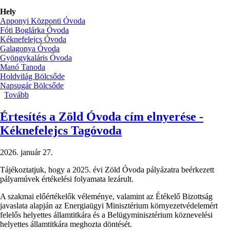
Hely
Apponyi Központi Óvoda
Fóti Boglárka Óvoda
Kéknefelejcs Óvoda
Galagonya Óvoda
Gyöngykaláris Óvoda
Manó Tanoda
Holdvilág Bölcsőde
Napsugár Bölcsőde
Tovább
(Farsangi
mulatság
óvodáinkban)
Értesítés a Zöld Óvoda cím elnyerése -
Kéknefelejcs Tagóvoda
2026. január 27.
Tájékoztatjuk, hogy a 2025. évi Zöld Óvoda pályázatra beérkezett
pályamúvek értékelési folyamata lezárult.
A szakmai előértékelők véleménye, valamint az Étékelő Bizottság
javaslata alapján az Energiaügyi Minisztérium környezetvédelemért
felelős helyettes államtitkára és a Belügyminisztérium köznevelési
helyettes államtitkára meghozta döntését.