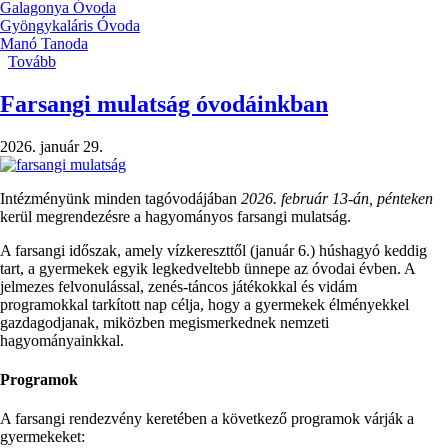
Galagonya Óvoda
Gyöngykaláris Óvoda
Manó Tanoda
Tovább
(Nyári
zárás
-
Farsangi mulatság óvodáinkban
2026-
os
2026. január 29.
nevelési
év
vége)
Intézményünk minden tagóvodájában
2026. február 13-án, pénteken
kerül megrendezésre a hagyományos farsangi mulatság.
A farsangi időszak, amely vízkereszttől (január 6.) húshagyó keddig
tart, a gyermekek egyik legkedveltebb ünnepe az óvodai évben. A
jelmezes felvonulással, zenés-táncos játékokkal és vidám
programokkal tarkított nap célja, hogy a gyermekek élményekkel
gazdagodjanak, miközben megismerkednek nemzeti
hagyományainkkal.
Programok
A farsangi rendezvény keretében a következő programok várják a
gyermekeket: