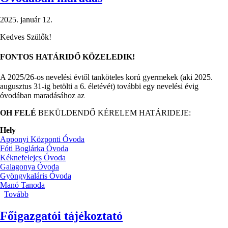
2025. január 12.
Kedves Szülők!
FONTOS HATÁRIDŐ KÖZELEDIK!
A 2025/26-os nevelési évtől tanköteles korú gyermekek (aki 2025.
augusztus 31-ig betölti a 6. életévét) további egy nevelési évig
óvodában maradásához az
OH FELÉ
BEKÜLDENDŐ KÉRELEM HATÁRIDEJE:
Hely
Apponyi Központi Óvoda
Fóti Boglárka Óvoda
Kéknefelejcs Óvoda
Galagonya Óvoda
Gyöngykaláris Óvoda
Manó Tanoda
Tovább
(Óvodában
maradás)
Főigazgatói tájékoztató