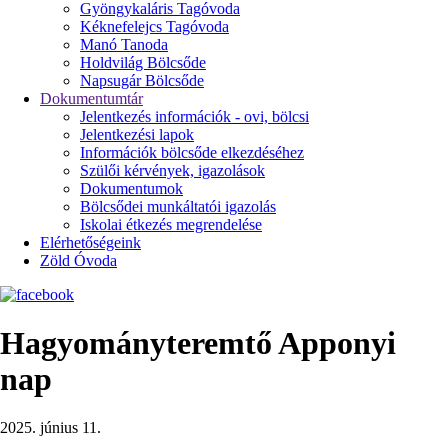
Gyöngykaláris Tagóvoda
Kéknefelejcs Tagóvoda
Manó Tanoda
Holdvilág Bölcsőde
Napsugár Bölcsőde
Dokumentumtár
Jelentkezés információk - ovi, bölcsi
Jelentkezési lapok
Információk bölcsőde elkezdéséhez
Szülői kérvények, igazolások
Dokumentumok
Bölcsődei munkáltatói igazolás
Iskolai étkezés megrendelése
Elérhetőségeink
Zöld Óvoda
Hagyományteremtő Apponyi
nap
2025. június 11.