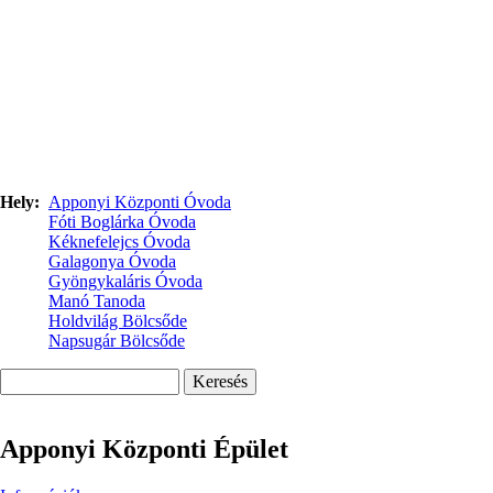
Hely
Apponyi Központi Óvoda
Fóti Boglárka Óvoda
Kéknefelejcs Óvoda
Galagonya Óvoda
Gyöngykaláris Óvoda
Manó Tanoda
Holdvilág Bölcsőde
Napsugár Bölcsőde
Keresés
Apponyi Központi Épület