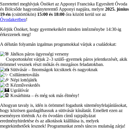
Szeretettel meghívjuk Önöket az Apponyi Franciska Egyesített Óvoda
és Bölcsőde hagyományteremtő Apponyi napjára, melyre
2025. június
19-én
(csütörtökön)
15:00 és 18:00
óra között kerül sor az
Óvodakertben
!
Kérjük Önöket, hogy gyermekeikért minden intézménybe 14:30-ig
érkezzenek meg!
A délután folyamán izgalmas programokkal várjuk a családokat:
Játékos páros ügyességi verseny
Csoportonként várjuk 2–3 szülő–gyermek páros jelentkezését, akik
örömmel vesznek részt mókás és mozgásos feladatokban.
Sütivásár – finomságok kicsiknek és nagyoknak
Csillámtetoválás
Népi lottójáték
Kézműveskedés
Ugrálóvár
Kosárhinta – és még sok más élmény!
Ahogyan tavaly is, idén is örömmel fogadunk süteményfelajánlásokat,
hogy közösen gazdagíthassuk a sütivásár kínálatát. Emellett ezen az
eseményen történik Az én óvodám című rajzpályázat
eredményhirdetése és az alkotások kiállítása is, melyek
megtekinthetőek lesznek! Programunkat zenés táncos mulatság zárja!