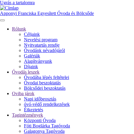
Ugrás a tartalomra
Apponyi Franciska Egyesített Óvoda és Bölcsőde
Rólunk
Céljaink
Fő
Nevelési program
navigáció
Nyitvatartás rendje
Óvodánk névadójáról
Galériák
Alapítványunk
Díjaink
Óvodás leszek
Óvodába lépés feltételei
Óvodai beszoktatás
Bölcsődei beszoktatás
Oviba járok
Napi időbeosztás
óvó-védő rendelkezések
Étkeztetés
Tagintézmények
Központi Óvoda
Fóti Boglárka Tagóvoda
Galagonya Tagóvoda