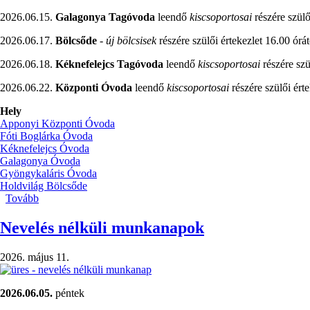
2026.06.15.
Galagonya Tagóvoda
leendő
kiscsoportosai
részére szülő
2026.06.17.
Bölcsőde
-
új bölcsisek
részére szülői értekezlet 16.00 órát
2026.06.18.
Kéknefelejcs Tagóvoda
leendő
kiscsoportosai
részére szü
2026.06.22.
Központi Óvoda
leendő
kiscsoportosai
részére szülői érte
Hely
Apponyi Központi Óvoda
Fóti Boglárka Óvoda
Kéknefelejcs Óvoda
Galagonya Óvoda
Gyöngykaláris Óvoda
Holdvilág Bölcsőde
Tovább
(Szülői
értekezletek
/leendő
Nevelés nélküli munkanapok
kiscsoportosok,
leendő
2026. május 11.
bölcsödések/)
2026.06.05.
péntek