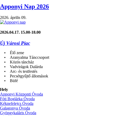
Nap
–
Apponyi Nap 2026
élményekkel
és
2026. április 09.
összefogással
teli
péntek)
2026.04.17. 15.00-18.00
Új Városi Piac
• Élő zene
• Aranyalma Tánccsoport
• Közös táncház
• Vadvirágok Dalárda
• Arc- és testfestés
• Pecsétgyűjtő állomások
• Büfé
Hely
Apponyi Központi Óvoda
Fóti Boglárka Óvoda
Kéknefelejcs Óvoda
Galagonya Óvoda
Gyöngykaláris Óvoda