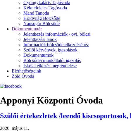
Gyöngykaláris Tagóvoda
Kéknefelejcs Tagóvoda
Manó Tanoda
Holdvilág Bölcsőde
Napsugár Bölcsőde
Dokumentumtár
Jelentkezés információk - ovi, bölcsi
Jelentkezési lapok
Információk bölcsőde elkezdéséhez
Szülői kérvények, igazolások
Dokumentumok
Bölcsődei munkáltatói igazolás
Iskolai étkezés megrendelése
Elérhetőségeink
Zöld Óvoda
Apponyi Központi Óvoda
Szülői értekezletek /leendő kiscsoportosok,
2026. május 11.