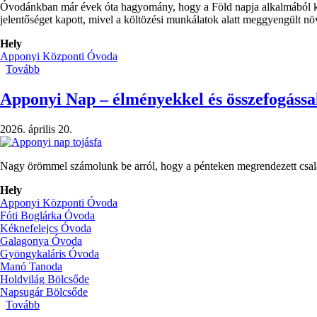
Óvodánkban már évek óta hagyomány, hogy a Föld napja alkalmából köz
jelentőséget kapott, mivel a költözési munkálatok alatt meggyengült növé
Hely
Apponyi Központi Óvoda
Tovább
(Föld
napja
2026)
Apponyi Nap – élményekkel és összefogással
2026. április 20.
Nagy örömmel számolunk be arról, hogy a pénteken megrendezett csalá
Hely
Apponyi Központi Óvoda
Fóti Boglárka Óvoda
Kéknefelejcs Óvoda
Galagonya Óvoda
Gyöngykaláris Óvoda
Manó Tanoda
Holdvilág Bölcsőde
Napsugár Bölcsőde
Tovább
(Apponyi