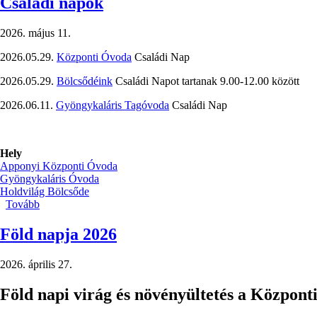
Családi napok
2026. május 11.
2026.05.29.
Központi Óvoda
Családi Nap
2026.05.29.
Bölcsődéink
Családi Napot tartanak 9.00-12.00 között
2026.06.11.
Gyöngykaláris Tagóvoda
Családi Nap
Hely
Apponyi Központi Óvoda
Gyöngykaláris Óvoda
Holdvilág Bölcsőde
Tovább
(Családi
napok)
Föld napja 2026
2026. április 27.
Föld napi virág és növényültetés a Központ