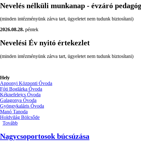
Nevelés nélküli munkanap - évzáró pedagó
(minden intézményünk zárva tart, ügyeletet nem tudunk biztosítani)
2026.08.28.
péntek
Nevelési Év nyitó értekezlet
(minden intézményünk zárva tart, ügyeletet nem tudunk biztosítani)
Hely
Apponyi Központi Óvoda
Fóti Boglárka Óvoda
Kéknefelejcs Óvoda
Galagonya Óvoda
Gyöngykaláris Óvoda
Manó Tanoda
Holdvilág Bölcsőde
Tovább
(Nevelés
nélküli
munkanapok)
Nagycsoportosok búcsúzása