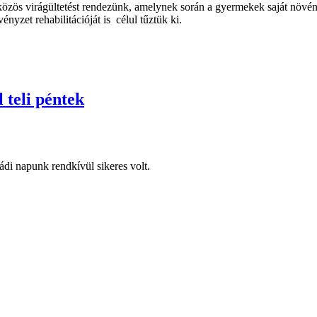
ös virágültetést rendezünk, amelynek során a gyermekek saját növény
nyzet rehabilitációját is célul tűztük ki.
 teli péntek
di napunk rendkívül sikeres volt.