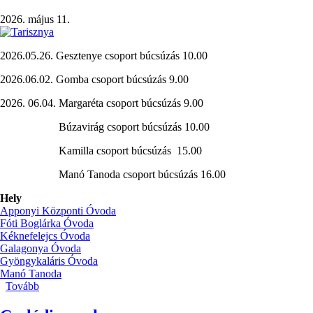
2026. május 11.
2026.05.26. Gesztenye csoport búcsúzás 10.00
2026.06.02. Gomba csoport búcsúzás 9.00
2026. 06.04. Margaréta csoport búcsúzás 9.00
Búzavirág csoport búcsúzás 10.00
Kamilla csoport búcsúzás 15.00
Manó Tanoda csoport búcsúzás 16.00
Hely
Apponyi Központi Óvoda
Fóti Boglárka Óvoda
Kéknefelejcs Óvoda
Galagonya Óvoda
Gyöngykaláris Óvoda
Manó Tanoda
Tovább
(Nagycsoportosok
búcsúzása)