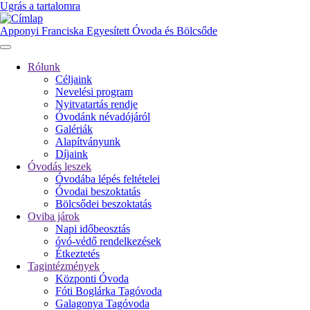
Ugrás a tartalomra
Apponyi Franciska Egyesített Óvoda és Bölcsőde
Rólunk
Céljaink
Fő
Nevelési program
navigáció
Nyitvatartás rendje
Óvodánk névadójáról
Galériák
Alapítványunk
Díjaink
Óvodás leszek
Óvodába lépés feltételei
Óvodai beszoktatás
Bölcsődei beszoktatás
Oviba járok
Napi időbeosztás
óvó-védő rendelkezések
Étkeztetés
Tagintézmények
Központi Óvoda
Fóti Boglárka Tagóvoda
Galagonya Tagóvoda