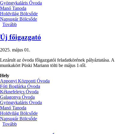
Gyöngykaláris Óvoda
Manó Tanoda
Holdvilág Bölcsőde
Napsugár Bölcsőde
Tovább
(✏️TÁJÉKOZTATÓ
A
MINICSOPORTOK
Új főigazgató
MŰKÖDÉSÉRŐL
ÉS
2025. május 01.
A
BÖLCSŐDEI-
Lezárult az óvoda főigazgatói feladatkörének pályáztatása. A
ÓVODAI
munkakört Püski Mariann tölti be május 1-től.
FELVÉTELI
FELTÉTELEKRŐL)
Hely
Apponyi Központi Óvoda
Fóti Boglárka Óvoda
Kéknefelejcs Óvoda
Galagonya Óvoda
Gyöngykaláris Óvoda
Manó Tanoda
Holdvilág Bölcsőde
Napsugár Bölcsőde
Tovább
(Új
főigazgató)