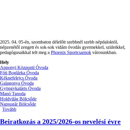
2025. 04. 05-én, szombaton délelőtt szebbnél szebb népdaloktól,
népzenétől zengett és sok-sok vidám óvodás gyermekkel, szüleikkel,
pedagógusaikkal telt meg a
Phoenix Sportcsarnok
városunkban.
Hely
Apponyi Központi Óvoda
Fóti Boglárka Óvoda
Kéknefelejcs Óvoda
Galagonya Óvoda
Gyöngykaláris Óvoda
Manó Tanoda
Holdvilág Bölcsőde
Napsugár Bölcsőde
Tovább
(Pest
Vármegyei
Óvodások
Beiratkozás a 2025/2026-os nevelési évre
XXIX.