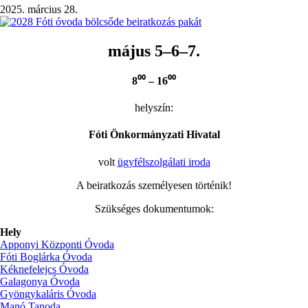
Néptánctalálkozója
2025. március 28.
Fót)
május 5–6–7.
8⁰⁰ – 16⁰⁰
helyszín:
Fóti Önkormányzati Hivatal
volt
ügyfélszolgálati iroda
A beiratkozás személyesen történik!
Szükséges dokumentumok:
Hely
Apponyi Központi Óvoda
Fóti Boglárka Óvoda
Kéknefelejcs Óvoda
Galagonya Óvoda
Gyöngykaláris Óvoda
Manó Tanoda