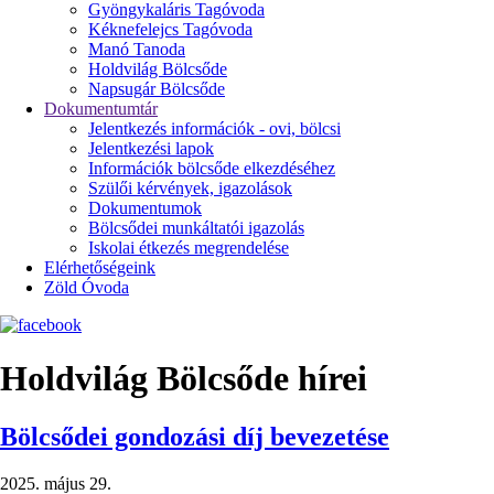
Gyöngykaláris Tagóvoda
Kéknefelejcs Tagóvoda
Manó Tanoda
Holdvilág Bölcsőde
Napsugár Bölcsőde
Dokumentumtár
Jelentkezés információk - ovi, bölcsi
Jelentkezési lapok
Információk bölcsőde elkezdéséhez
Szülői kérvények, igazolások
Dokumentumok
Bölcsődei munkáltatói igazolás
Iskolai étkezés megrendelése
Elérhetőségeink
Zöld Óvoda
Holdvilág Bölcsőde hírei
Bölcsődei gondozási díj bevezetése
2025. május 29.