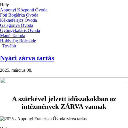
Hely
Apponyi Központi Óvoda
Fóti Boglárka Óvoda
Kéknefelejcs Óvoda
Galagonya Óvoda
Gyöngykaláris Óvoda
Manó Tanoda
Holdvilág Bölcsőde
Tovább
(Nevelés
nélküli
munkanapok
Nyári zárva tartás
2025.)
2025. március 08.
A szürkével jelzett időszakokban az
intézmények ZÁRVA vannak