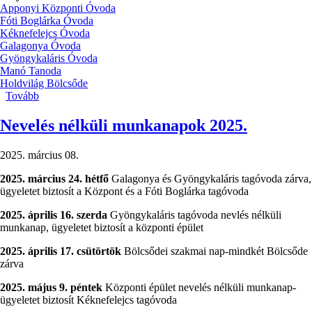
Apponyi Központi Óvoda
Fóti Boglárka Óvoda
Kéknefelejcs Óvoda
Galagonya Óvoda
Gyöngykaláris Óvoda
Manó Tanoda
Holdvilág Bölcsőde
Tovább
(Pest
Vármegyei
Óvodások
Nevelés nélküli munkanapok 2025.
XXIX.
Néptánctalálkozója)
2025. március 08.
2025. március 24. hétfő
Galagonya és Gyöngykaláris tagóvoda zárva,
ügyeletet biztosít a Központ és a Fóti Boglárka tagóvoda
2025. április 16. szerda
Gyöngykaláris tagóvoda nevlés nélküli
munkanap, ügyeletet biztosít a központi épület
2025. április 17. csütörtök
Bölcsődei szakmai nap-mindkét Bölcsőde
zárva
2025. május 9. péntek
Központi épület nevelés nélküli munkanap-
ügyeletet biztosít Kéknefelejcs tagóvoda