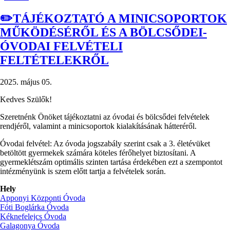
Támogassa
Ön
✏️TÁJÉKOZTATÓ A MINICSOPORTOK
is
MŰKÖDÉSÉRŐL ÉS A BÖLCSŐDEI-
az
Aprófalva
ÓVODAI FELVÉTELI
legkisebb
FELTÉTELEKRŐL
lakóit!)
2025. május 05.
Kedves Szülők!
Szeretnénk Önöket tájékoztatni az óvodai és bölcsődei felvételek
rendjéről, valamint a minicsoportok kialakításának hátteréről.
Óvodai felvétel: Az óvoda jogszabály szerint csak a 3. életévüket
betöltött gyermekek számára köteles férőhelyet biztosítani. A
gyermeklétszám optimális szinten tartása érdekében ezt a szempontot
intézményünk is szem előtt tartja a felvételek során.
Hely
Apponyi Központi Óvoda
Fóti Boglárka Óvoda
Kéknefelejcs Óvoda
Galagonya Óvoda