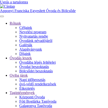
Ugrás a tartalomra
Apponyi Franciska Egyesített Óvoda és Bölcsőde
Rólunk
Céljaink
Fő
Nevelési program
navigáció
Nyitvatartás rendje
Óvodánk névadójáról
Galériák
Alapítványunk
Díjaink
Óvodás leszek
Óvodába lépés feltételei
Óvodai beszoktatás
Bölcsődei beszoktatás
Oviba járok
Napi időbeosztás
óvó-védő rendelkezések
Étkeztetés
Tagintézmények
Központi Óvoda
Fóti Boglárka Tagóvoda
Galagonya Tagóvoda