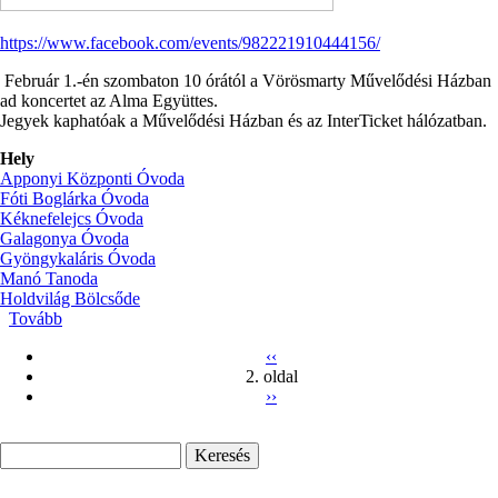
https://www.facebook.com/events/982221910444156/
Február 1.-én szombaton 10 órától a Vörösmarty Művelődési Házban
ad koncertet az Alma Együttes.
Jegyek kaphatóak a Művelődési Házban és az InterTicket hálózatban.
Hely
Apponyi Központi Óvoda
Fóti Boglárka Óvoda
Kéknefelejcs Óvoda
Galagonya Óvoda
Gyöngykaláris Óvoda
Manó Tanoda
Holdvilág Bölcsőde
Tovább
(Alma
együttes
Előző
‹‹
)
2. oldal
oldal
Oldalszámozás
Következő
››
oldal
Keresés