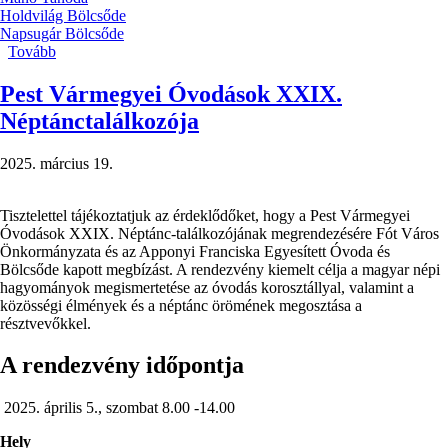
Holdvilág Bölcsőde
Napsugár Bölcsőde
Tovább
(Beiratkozás
a
2025/2026-
Pest Vármegyei Óvodások XXIX.
os
Néptánctalálkozója
nevelési
évre)
2025. március 19.
Tisztelettel tájékoztatjuk az érdeklődőket, hogy a Pest Vármegyei
Óvodások XXIX. Néptánc-találkozójának megrendezésére Fót Város
Önkormányzata és az Apponyi Franciska Egyesített Óvoda és
Bölcsőde kapott megbízást. A rendezvény kiemelt célja a magyar népi
hagyományok megismertetése az óvodás korosztállyal, valamint a
közösségi élmények és a néptánc örömének megosztása a
résztvevőkkel.
A rendezvény időpontja
2025. április 5., szombat 8.00 -14.00
Hely