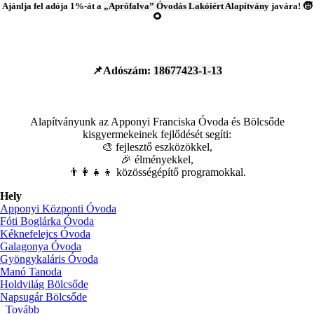
Ajánlja fel adója 1%-át a
„Aprófalva” Óvodás Lakóiért Alapítvány
javára! 🧒
🌻
📌Adószám:
18677423-1-13
Alapítványunk az Apponyi Franciska Óvoda és Bölcsőde
kisgyermekeinek fejlődését segíti:
🎨 fejlesztő eszközökkel,
🎉 élményekkel,
👨‍👩‍👧‍👦 közösségépítő programokkal.
Hely
Apponyi Központi Óvoda
Fóti Boglárka Óvoda
Kéknefelejcs Óvoda
Galagonya Óvoda
Gyöngykaláris Óvoda
Manó Tanoda
Holdvilág Bölcsőde
Napsugár Bölcsőde
Tovább
(🎈