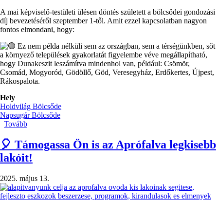
A mai képviselő-testületi ülésen döntés született a bölcsődei gondozási
díj bevezetéséről szeptember 1-től. Amit ezzel kapcsolatban nagyon
fontos elmondani, hogy:
Ez nem példa nélküli sem az országban, sem a térségünkben, sőt
a környező települések gyakorlatát figyelembe véve megállapítható,
hogy Dunakeszit leszámítva mindenhol van, például: Csömör,
Csomád, Mogyoród, Gödöllő, Göd, Veresegyház, Erdőkertes, Újpest,
Rákospalota.
Hely
Holdvilág Bölcsőde
Napsugár Bölcsőde
Tovább
(Bölcsődei
gondozási
díj
🎈 Támogassa Ön is az Aprófalva legkisebb
bevezetése
lakóit!
)
2025. május 13.